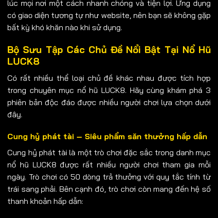
lúc mọi nơi một cách nhanh chóng và tiện lợi. Ứng dụng
có giao diện tương tự như website, nên bạn sẽ không gặp
bất kỳ khó khăn nào khi sử dụng.
Bộ Sưu Tập Các Chủ Đề Nổi Bật Tại Nổ Hũ
LUCK8
Có rất nhiều thể loại chủ đề khác nhau được tích hợp
trong chuyên mục nổ hũ LUCK8. Hãy cùng khám phá 3
phiên bản độc đáo được nhiều người chơi lựa chọn dưới
đây.
Cung hỷ phát tài – Siêu phẩm săn thưởng hấp dẫn
Cung hỷ phát tài là một trò chơi đặc sắc trong danh mục
nổ hũ LUCK8 được rất nhiều người chơi tham gia mỗi
ngày. Trò chơi có 50 dòng trả thưởng với quy tắc tính từ
trái sang phải. Bên cạnh đó, trò chơi còn mang đến hệ số
thanh khoản hấp dẫn: