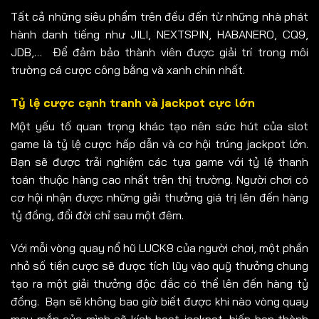
Tất cả những siêu phẩm trên đều đến từ những nhà phát
hành danh tiếng như JILI, NEXTSPIN, HABANERO, CQ9,
JDB,… Để đảm bảo thành viên được giải trí trong môi
trường cá cược công bằng và xanh chín nhất.
Tỷ lệ cược cạnh tranh và jackpot cực lớn
Một yếu tố quan trọng khác tạo nên sức hút của slot
game là tỷ lệ cược hấp dẫn và cơ hội trúng jackpot lớn.
Bạn sẽ được trải nghiệm các tựa game với tỷ lệ thanh
toán thuộc hàng cao nhất trên thị trường. Người chơi có
cơ hội nhận được những giải thưởng giá trị lên đến hàng
tỷ đồng, đổi đời chỉ sau một đêm.
Với mỗi vòng quay nổ hũ LUCK8 của người chơi, một phần
nhỏ số tiền cược sẽ được tích lũy vào quỹ thưởng chung
tạo ra một giải thưởng độc đắc có thể lên đến hàng tỷ
đồng. Bạn sẽ không bao giờ biết được khi nào vòng quay
may mắn của mình sẽ kích hoạt jackpot, biến bạn thành