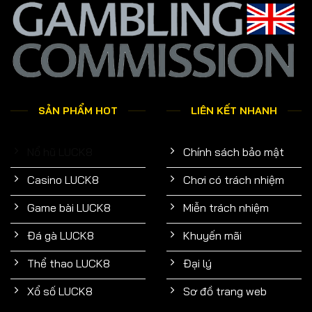
SẢN PHẨM HOT
LIÊN KẾT NHANH
Nổ hũ LUCK8
Chính sách bảo mật
Casino LUCK8
Chơi có trách nhiệm
Game bài LUCK8
Miễn trách nhiệm
Đá gà LUCK8
Khuyến mãi
Thể thao LUCK8
Đại lý
Xổ số LUCK8
Sơ đồ trang web