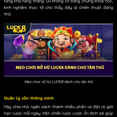
tăng khả năng thắng. Dù không có bằng chứng khoa học,
kinh nghiệm thực tế cho thấy đây là chiến thuật đáng
thử.
Mẹo chơi nổ hũ LUCK8 dành cho tân thủ
Quản lý vốn thông minh
Hãy chia nhỏ ngân sách thành nhiều phần và đặt ra giới
hạn cược mỗi ngày. Một chiến lược cược ổn định sẽ giúp