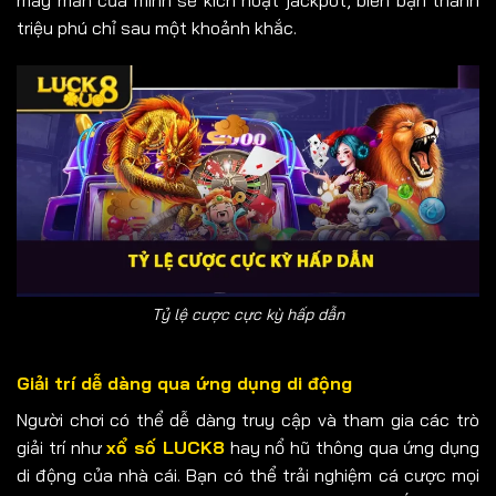
triệu phú chỉ sau một khoảnh khắc.
Tỷ lệ cược cực kỳ hấp dẫn
Giải trí dễ dàng qua ứng dụng di động
Người chơi có thể dễ dàng truy cập và tham gia các trò
giải trí như
xổ số LUCK8
hay nổ hũ thông qua ứng dụng
di động của nhà cái. Bạn có thể trải nghiệm cá cược mọi