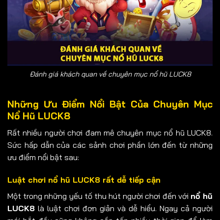
Đánh giá khách quan về chuyên mục nổ hũ LUCK8
Những Ưu Điểm Nổi Bật Của Chuyên Mục
Nổ Hũ LUCK8
Rất nhiều người chơi đam mê chuyên mục nổ hũ LUCK8.
Sức hấp dẫn của các sảnh chơi phần lớn đến từ những
ưu điểm nổi bật sau:
Luật chơi nổ hũ LUCK8 rất dễ tiếp cận
Một trong những yếu tố thu hút người chơi đến với
nổ hũ
LUCK8
là luật chơi đơn giản và dễ hiểu. Ngay cả người