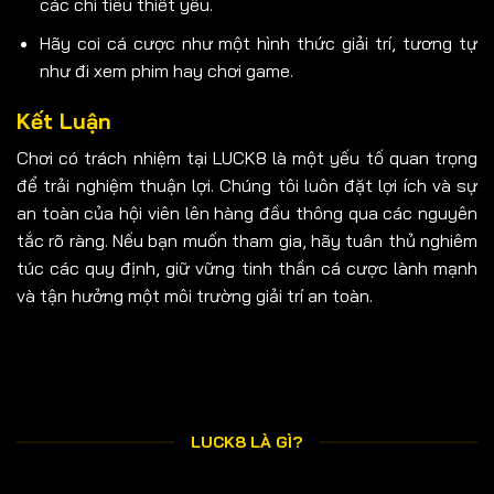
các chi tiêu thiết yếu.
Hãy coi cá cược như một hình thức giải trí, tương tự
như đi xem phim hay chơi game.
Kết Luận
Chơi có trách nhiệm tại LUCK8 là một yếu tố quan trọng
để trải nghiệm thuận lợi. Chúng tôi luôn đặt lợi ích và sự
an toàn của hội viên lên hàng đầu thông qua các nguyên
tắc rõ ràng. Nếu bạn muốn tham gia, hãy tuân thủ nghiêm
túc các quy định, giữ vững tinh thần cá cược lành mạnh
và tận hưởng một môi trường giải trí an toàn.
LUCK8 LÀ GÌ?