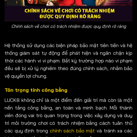
Chính sách về chơi có trách nhiệm được quy định rõ ràng
Hệ thống sử dụng các biện pháp bảo mật tiên tiến và hệ
thống giám sát tự động để phát hiện và ngăn chặn kịp
thời các hành vi vi phạm. Bất kỳ trường hợp nào vi phạm
đều sẽ bị xử lý nghiêm theo đúng chính sách, nhằm bảo
vệ quyền lợi chung.
Tôn trọng tính công bằng
LUCK8 không chỉ là một điểm đến giải trí mà còn là một
nền tảng công bằng, an toàn và minh bạch. Mỗi thành
viên đóng vai trò quan trọng trong việc xây dựng và duy
trì môi trường chơi có trách nhiệm bằng cách tuân thủ
các quy định trong
chính sách bảo mật
và tránh xa các