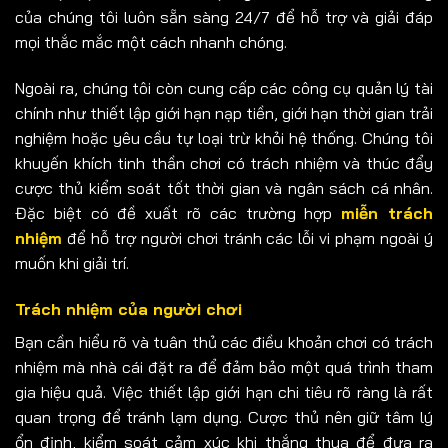
của chúng tôi luôn sẵn sàng 24/7 để hỗ trợ và giải đáp
mọi thắc mắc một cách nhanh chóng.
Ngoài ra, chúng tôi còn cung cấp các công cụ quản lý tài
chính như thiết lập giới hạn nạp tiền, giới hạn thời gian trải
nghiệm hoặc yêu cầu tự loại trừ khỏi hệ thống. Chúng tôi
khuyến khích tinh thần chơi có trách nhiệm và thúc đẩy
cược thủ kiểm soát tốt thời gian và ngân sách cá nhân.
Đặc biệt có đề xuất rõ các trường hợp
miễn trách
nhiệm
để hỗ trợ người chơi tránh các lỗi vi phạm ngoài ý
muốn khi giải trí.
Trách nhiệm của người chơi
Bạn cần hiểu rõ và tuân thủ các điều khoản chơi có trách
nhiệm mà nhà cái đặt ra để đảm bảo một quá trình tham
gia hiệu quả. Việc thiết lập giới hạn chi tiêu rõ ràng là rất
quan trọng để tránh lạm dụng. Cược thủ nên giữ tâm lý
ổn định, kiểm soát cảm xúc khi thắng thua để đưa ra