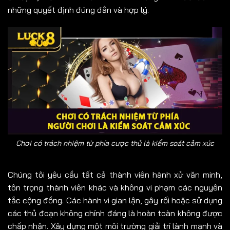
những quyết định đúng đắn và hợp lý.
Chơi có trách nhiệm từ phía cược thủ là kiểm soát cảm xúc
Chúng tôi yêu cầu tất cả thành viên hành xử văn minh,
tôn trọng thành viên khác và không vi phạm các nguyên
tắc cộng đồng. Các hành vi gian lận, gây rối hoặc sử dụng
các thủ đoạn không chính đáng là hoàn toàn không được
chấp nhận. Xây dựng một môi trường giải trí lành mạnh và