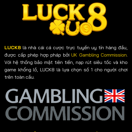
LUCK8
là nhà cái cá cược trực tuyến uy tín hàng đầu,
được cấp phép hợp pháp bởi
UK Gambling Commission
.
Với hệ thống bảo mật tiên tiến, nạp rút siêu tốc và kho
game khổng lồ, LUCK8 là lựa chọn số 1 cho người chơi
trên toàn cầu.